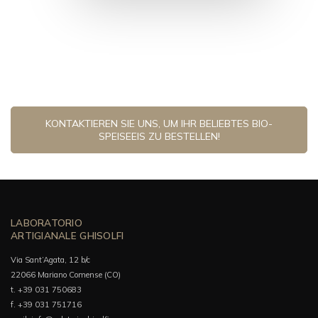
KONTAKTIEREN SIE UNS, UM IHR BELIEBTES BIO-
SPEISEEIS ZU BESTELLEN!
LABORATORIO
ARTIGIANALE GHISOLFI
Via Sant’Agata, 12 b/c
22066 Mariano Comense (CO)
t. +39 031 750683
f. +39 031 751716