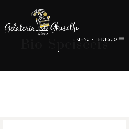
MENU - TEDESCO
Bio-Speiseeis